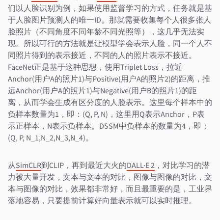
们以人脸识别为例，如果使用监督学习的方式，任务就是基
于人脸图片预测人的唯一ID。那就需要收集每个人很多张人
脸照片（不同角度不同年龄不同光照等），这几乎无法实
现。所以可行的方法就是让模型学会表示人脸，同一个人不
同照片得到的表示接近，不同的人的照片表示不接近。
FaceNet正是基于这种思想，使用Triplet Loss，拉近
Anchor(用户A的照片1)与Positive(用户A的照片2)的距离，推
远Anchor(用户A的照片1)与Negative(用户B的照片1)的距
离，从而学会生成有区分度的人脸表示。这里每个样本中的
负样本数量为1，即：(Q, P, N)，这里用Q表示Anchor，P表
示正样本，N表示负样本。DSSM中负样本的数量为4，即：
(Q, P, N_1,N_2,N_3,N_4)。
从
SimCLR
到CLIP，再到最近大火的
DALL·E 2
，对比学习的潜
力被大量开发，文本与文本的对比，图像与图像的对比，文
本与图像的对比，效果都非常好，而且最重要的是，工业界
落地容易，只要提前计算好向量表示就可以实时推理。