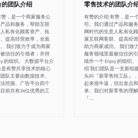
台的团队介绍
零售技术的团队介
有赞，是一个商家服务公
有赞的介绍 有赞，是一
过产品和服务，帮助互联
司。我们通过产品和服
意人私有化顾客资产、拓
网时代的生意人私有化
群、提高经营效率，全面
展互联网客群、提高经
。 我们致力于成为商家
助力商家成功。 我们致
最被信任的引领者；并持
服务领域里最被信任的
joy 的组织。 大数据平台介
续作一个 Enjoy 的组织
台是有赞共享技术的核心
绍 我们团队是一支新组
该团队主要由数据技术、
头叫『新零售特工队』
算法挖掘、广告平台四个
起来很牛逼，但出发点
目前共有34位优秀的工
单。我们对新零售的理
…
『…