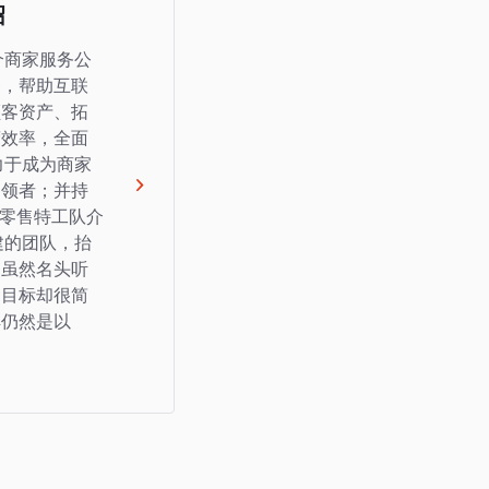
绍
个商家服务公
务，帮助互联
顾客资产、拓
营效率，全面
力于成为商家
引领者；并持
。 零售特工队介
建的团队，抬
，虽然名头听
和目标却很简
解仍然是以