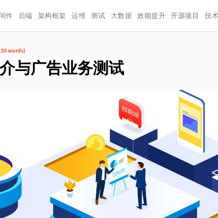
间件
后端
架构框架
运维
测试
大数据
效能提升
开源项目
技
155
words)
介与广告业务测试