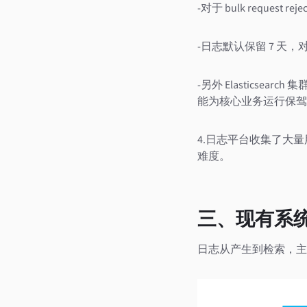
-对于 bulk reques
-日志默认保留 7 天
-另外 Elasticse
能为核心业务运行保驾
4.日志平台收集了大
难度。
三、现有系
日志从产生到检索，主要