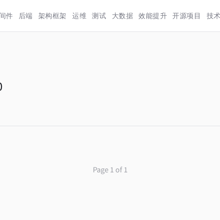
间件
后端
架构框架
运维
测试
大数据
效能提升
开源项目
技
0
Page 1 of 1