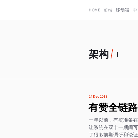
HOME
前端
移动端
中
架构
1
24 Dec 2018
有赞全链路
一年以前，有赞准备在
让系统在双十一期间可
了很多前期调研和论证，最