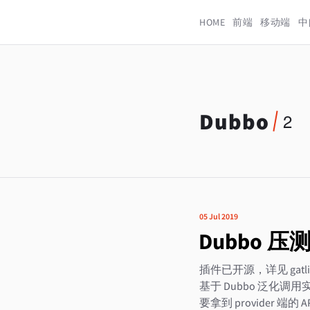
HOME
前端
移动端
中
Dubbo
2
05 Jul 2019
Dubbo 压
插件已开源，详见 gatl
基于 Dubbo 泛化调用实
要拿到 provider 端