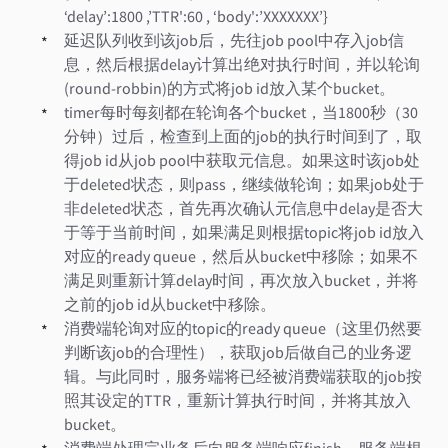
‘delay’:1800 ,’TTR':60 , ‘body':’XXXXXXX’}
延迟队列收到该job后，先往job pool中存入job信
息，然后根据delay计算出绝对执行时间，并以轮询
(round-robbin)的方式将job id放入某个bucket。
timer每时每刻都在轮询各个bucket，当1800秒（30
分钟）过后，检查到上面的job的执行时间到了，取
得job id从job pool中获取元信息。如果这时该job处
于deleted状态，则pass，继续做轮询；如果job处于
非deleted状态，首先再次确认元信息中delay是否大
于等于当前时间，如果满足则根据topic将job id放入
对应的ready queue，然后从bucket中移除；如果不
满足则重新计算delay时间，再次放入bucket，并将
之前的job id从bucket中移除。
消费端轮询对应的topic的ready queue（这里仍然要
判断该job的合理性），获取job后做自己的业务逻
辑。与此同时，服务端将已经被消费端获取的job按
照其设定的TTR，重新计算执行时间，并将其放入
bucket。
消费端处理完业务后向服务端响应finish，服务端根