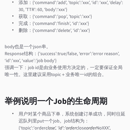
添加：{‘command’:’add’, ’topic’:’xxx’, ‘id’: ‘xxx’, ‘delay’:
30, ’TTR’: 60, ‘body’:‘xxx'}
获取：{‘command’:’pop’, ’topic’:’xxx'}
完成：{‘command’:’finish’, ‘id’:’xxx'}
删除：{‘command’:’delete’, ‘id’:’xxx'}
body也是一个json串。
Response结构：{’success’:true/false, ‘error’:’error reason’,
‘id’:’xxx’, ‘value’:’job body'}
强调一下：job id是由业务使用方决定的，一定要保证全局
唯一性。这里建议采用topic＋业务唯一id的组合。
举例说明一个Job的生命周期
用户对某个商品下单，系统创建订单成功，同时往延
迟队列里put一个job。job结构为：
{‘topic':'order
close’, ‘id':'order
close
order
NoXXX’,