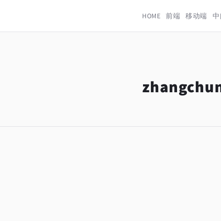
HOME
前端
移动端
中
zhangchu