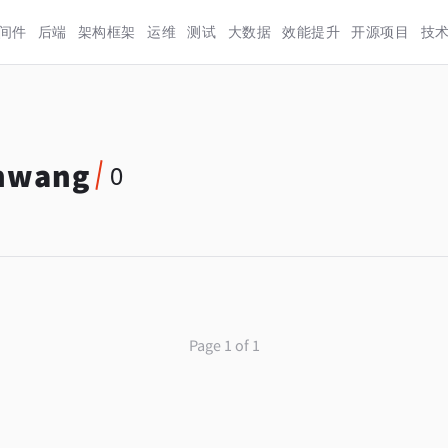
间件
后端
架构框架
运维
测试
大数据
效能提升
开源项目
技
nwang
0
Page 1 of 1