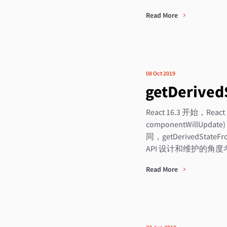
Read More
08 Oct 2019
getDerive
React 16.3 开始，React
componentWillUp
同，getDerivedS
API 设计和维护的
Read More