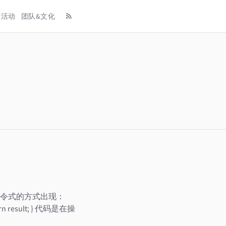
术活动
团队&文化
令式的方式出现：
 } return result; } 代码是在操