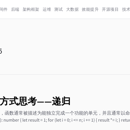
间件
后端
架构框架
运维
测试
大数据
效能提升
开源项目
技
5
方式思考——递归
，函数通常被描述为能独立完成一个功能的单元，并且通常以命
 number { let result = 1; for (let i = 0; i <= n; i += 1) { result *= i;