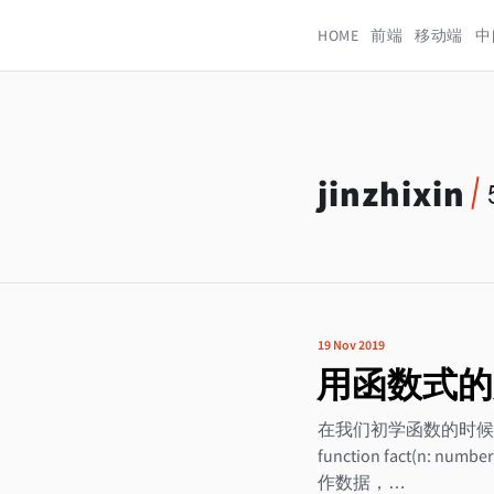
HOME
前端
移动端
中
jinzhixin
19 Nov 2019
用函数式的
在我们初学函数的时候
function fact(n: number):
作数据，…