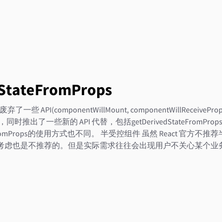
dStateFromProps
 废弃了一些 API(componentWillMount, componentWillReceiveProp
date)，同时推出了一些新的 API 代替，包括getDerivedStateFro
tateFromProps的使用方式也不同。 半受控组件 虽然 React 官方
角度考虑也是不推荐的。但是实际需求往往会出现用户不关心某个